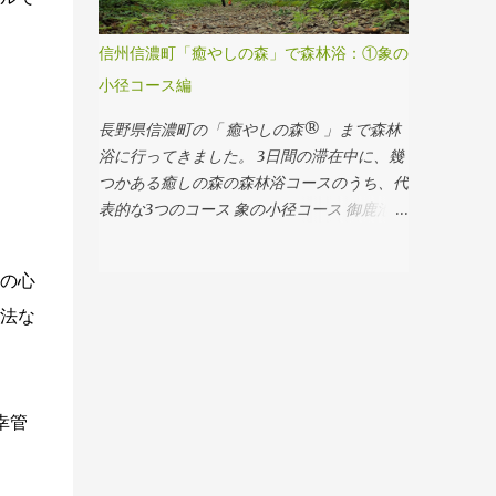
る、浴びる ヒトの耳に聴こえる音の周波数
は、実は桜が沢山あるんです。この時期のト
は、20Hzから20kHzと言われています。 一
レイルは、黄色い桜の葉が目立ち華やかな感
信州信濃町「癒やしの森」で森林浴：①象の
方、 ハイパーソニック音は、ヒトの耳に聴
じがします。 トレイルに舞い降りた桜の落
小径コース編
こえない20kHz以上の非可聴域の音 です。
ち葉 ちなみに、秋以外に紅くなるので有名
特に80～88kHzが最も効果がある周波数帯
なのは、春に紅葉するカエデ。夏の間は一旦
長野県信濃町の「 癒やしの森® 」まで森林
域とのこと。 ちなみに、ヒーリングミュー
緑になり、また秋に再び紅くなる種類もあり
浴に行ってきました。 3日間の滞在中に、幾
ジックなどによく使われる 528Hzのソルフ
ます。一年中紅色のままのノムラモミジとい
つかある癒しの森の森林浴コースのうち、代
ェジオ周波数は、ハイパーソニック音とは全
う種類もあります。 桜の落ち葉の香りのヒ
表的な3つのコース 象の小径コース 御鹿池コ
く別モノ です。周波数の桁が全然違う可聴
ミツは？ 桜の落ち葉の香りを嗅いだことは
ース 地震滝（苗名滝）コース をめぐり、思
域の音だからです。 通常の音楽CDは、規格
ありますか？少しスーッとした感じの甘い香
いっきり癒やされまくってきました。 癒し
の心
上の周波数の上限は44.1kHzですが、通常は
り、そう、桜餅の香りです！ この香りのヒ
の森コースマップ これから何回かに分けて
ヒトの耳の可聴域内の周波数帯域で作られて
ミツはクマリンという香り成分。青い葉には
レポートをします。 まずは「象の小径」コ
法な
います。そのため通常の 音楽CDでは、ハイ
含まれていない成分で、枯れるとできる成分
ース（上の写真では①の赤いコース）から。
パーソニック・エフェクトは期待できない
なんだそうです。 ちなみに、カツラ（桂）
といって良いでしょう。 スマホのカメラで
の葉が秋に黄色くなって落葉すると、キャラ
撮った動画をインスタにアップしたところ
メルのような甘～い香りがするのはマルトー
健幸管
で、ハイパーソニック音はしませんよ！そも
ルという香り成分によるものです。 まだ風
そもスマホは非可聴域の音を再生する仕様に
が吹いていない朝、桜の落ち葉の吹き溜まり
はなっていないはずなので。 だから 森に出
があったら深呼吸してみてください。きっと