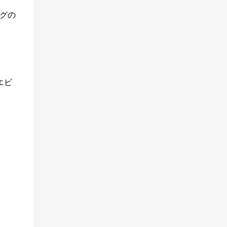
かけて、聴こえない音を感じたり、浴びたり
微かに香ってきますよ！ 遊歩道など...
グの
するのが大切 です！ すぐには効果が出ない
ただ、 ハイパーソニック・エフェクトは浴
びれば直ぐに効果がでてくるものではない
そう。 以前、ねりま森林浴ト...
エビ