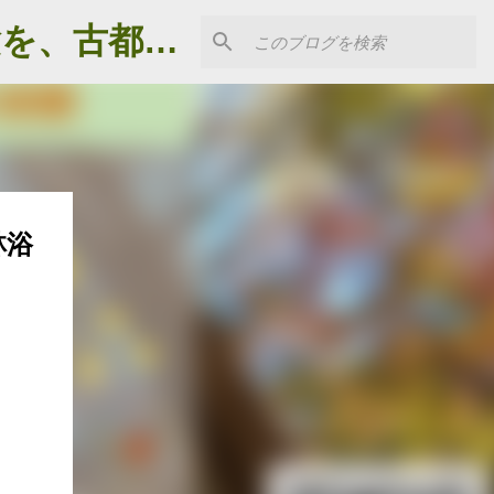
鎌倉トレイルセラピー《鎌倉森林浴》～森林浴の癒し体験を、古都鎌倉の森で～
林浴