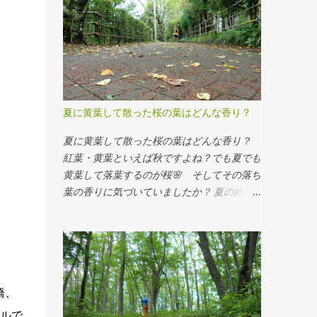
脳」が活性化され、免疫系や脳血流、認知機
能などの活性化、ストレスホルモンの減少な
どの良い効果が起こる。 というのが ハイパ
ーソニック・エフェクト です。 森にはハイ
パーソニック音がいっぱい！ 森の中には、
複雑に変化するハイパーソニック音が含まれ
ている んだそう。特にボルネオの熱帯雨林
夏に黄葉して散った桜の葉はどんな香り？
ではハイパーソニック音がすごいらしいで
す。 森以外では、バリ島のガムラン音楽の
夏に黄葉して散った桜の葉はどんな香り？
音にもハイパーソニック音が含まれているそ
紅葉・黄葉といえば秋ですよね？でも夏でも
うです。 逆に、人工的な場所ではハイパー
黄葉して落葉するのが桜🌸 そしてその落ち
ソニック音はしないそうです。 森林浴とい
葉の香りに気づいていましたか？ 夏の終わ
う観点からは、整備され過ぎた公園の木立よ
りに黄葉？ お盆の頃からから、青々とした
りは、 森 林というかジャングルチックな 深
桜の葉の中に黄色い葉が混じり始めます。
林の方がベターでしょうね。 公園の芝生ヨ
黄色い葉が混じり始めたお盆過ぎの桜並木
ガよりも、トレイルサイドでやる森ヨガの方
そして、8月の下旬頃から紅くならずに黄色
が、ずっと心地よく感じるのは、もしかした
のまま落葉が始まります。ですが全部落葉す
橋、
らこのハイパーソニック音による効果の差な
るわけではなく残ったものは、秋が深まるに
のかもしれませんね。 聴こえない音を感じ
つれて紅くなっていきます。 鎌倉の山に
ルで