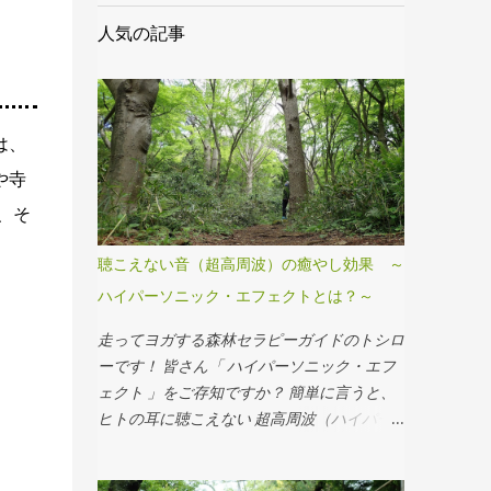
人気の記事
は、
や寺
、そ
聴こえない音（超高周波）の癒やし効果 ～
ハイパーソニック・エフェクトとは？～
走ってヨガする森林セラピーガイドのトシロ
ーです！ 皆さん「 ハイパーソニック・エフ
ェクト 」をご存知ですか？ 簡単に言うと、
ヒトの耳に聴こえない 超高周波（ハイパー
ソニック）音 と聴こえる音が複雑に組み合
わさった音によって、脳の深い部分「基幹