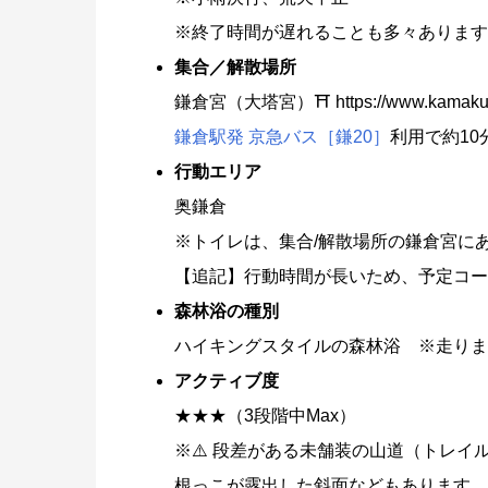
※終了時間が遅れることも多々あります
集合／解散場所
鎌倉宮（大塔宮）⛩️ https://www.kamaku
鎌倉駅発 京急バス［鎌20］
利用で約10
行動エリア
奥鎌倉
※トイレは、集合/解散場所の鎌倉宮に
【追記】行動時間が長いため、予定コー
森林浴の種別
ハイキングスタイルの森林浴 ※走りま
アクティブ度
★★★（3段階中Max）
※⚠️ 段差がある未舗装の山道（トレイ
根っこが露出した斜面などもあります。