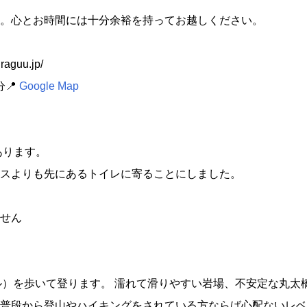
。心とお時間には十分余裕を持ってお越しください。
raguu.jp/
分📍
Google Map
あります。
スよりも先にあるトイレに寄ることにしました。
せん
ル）を歩いて登ります。 濡れて滑りやすい岩場、不安定な丸太
普段から登山やハイキングをされている方ならば心配ないレベ