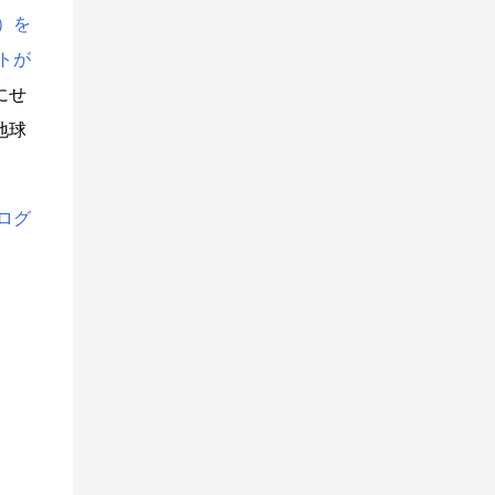
）を
トが
にせ
地球
ログ