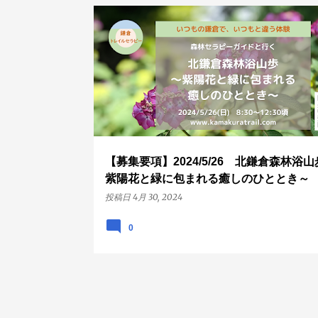
投
トレイル山歩
葛原岡ハイキングコース
葛原岡神社
稿
源氏山公園
紫陽花
新緑
募集要項
北鎌倉
【募集要項】2024/5/26 北鎌倉森林浴
紫陽花と緑に包まれる癒しのひととき～
投稿日
4月 30, 2024
0