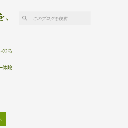
を、
ルのち
ー体験
示