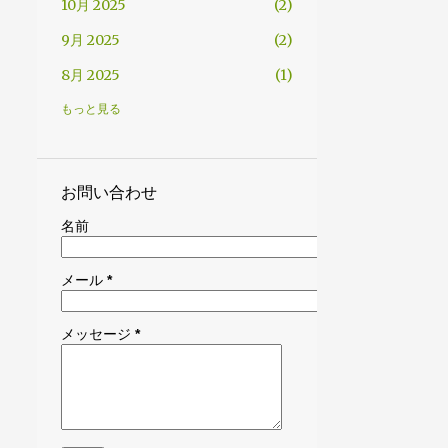
10月 2025
2
9月 2025
2
8月 2025
1
7月 2025
1
もっと見る
6月 2025
1
5月 2025
2
お問い合わせ
4月 2025
2
名前
3月 2025
1
メール
*
11月 2024
2
10月 2024
2
メッセージ
*
9月 2024
1
8月 2024
2
7月 2024
1