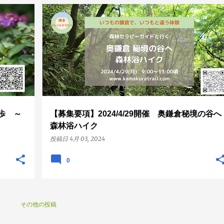
奥鎌倉
獅子舞
新緑
森林浴ハイキング
募集要項
+
山歩 ～
【募集要項】2024/4/29開催 奥鎌倉秘境の谷へ
森林浴ハイク
投稿日
4月 03, 2024
0
その他の投稿