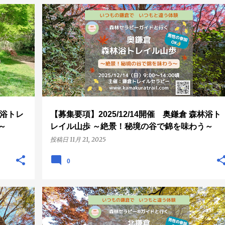
山歩
AWE体験
ハイキング
奥鎌倉
錦秋
山歩
+
+
募集要項
林浴トレ
【募集要項】2025/12/14開催 奥鎌倉 森林浴ト
～
レイル山歩 ～絶景！秘境の谷で錦を味わう～
投稿日
11月 21, 2025
0
+
ハイキング
山歩
募集要項
北鎌倉