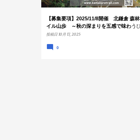
【募集要項】2025/11/8開催 北鎌倉 森
イル山歩 ～秋の深まりを五感で味わう
～
投稿日
10月 17, 2025
0