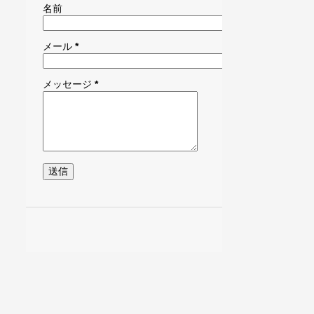
名前
ソルフェジオ
ドリシュティ
トレイルウォーク
トレイルハイキング
メール
*
トレイル山歩
トレイル瞑走
メッセージ
*
パーパス
バイオフィリア
バイオフィリックデザイン
ハイキング
ハイパーソニック
ハイパーソニックエフェクト
ハイパーソニックサウンド
はこじょ
はこねのもり女子大学
フィトンチッド
プログラム
プロフィール
ほうじ茶
マイナスイオン
マインドフルネス
モニター募集
やすらぎの森
ヤマアジサイ