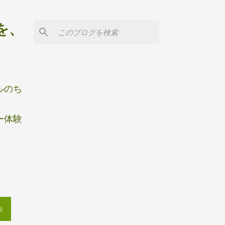
を、
ルのち
ー体験
示