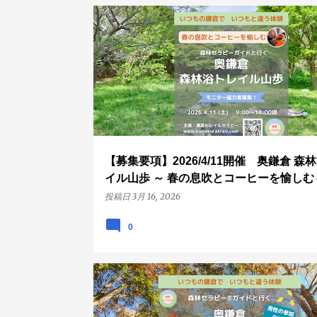
投
コーヒー
ハイキング
モニター募集
奥鎌倉
稿
春の息吹
新緑
募集要項
【募集要項】2026/4/11開催 奥鎌倉 森
イル山歩 ～ 春の息吹とコーヒーを愉しむ
投稿日
3月 16, 2026
0
AWE体験
ハイキング
奥鎌倉
錦秋
山歩
募集要項