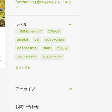
facebook: 鎌倉ゆるゆるトレイルラ
ン
ラベル
「森林浴」ギャップ
1/Fゆらぎ
AWE体験
D&I
GOTOFOREST
GOTOFOREST!
SDGS
アジサイ
アロマセラピー
アロマテラピー
アンケート
いいねきっずかまくら
もっと見る
イヌビワ
ウォーキング
おかえりモネ
カラタネオガタマ
アーカイブ
きたもと森林セラピー
コーヒー
サステナビリティ
しなの町
お問い合わせ
シャバーサナ
ストレス
スマホ脳