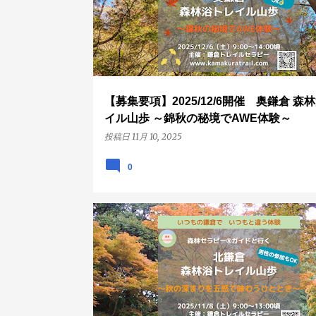
【募集要項】2025/12/6開催 奥鎌倉 森
イル山歩 ～錦秋の秘境でAWE体験～
投稿日
11月 10, 2025
0
ハイキング
山歩
募集要項
北鎌倉